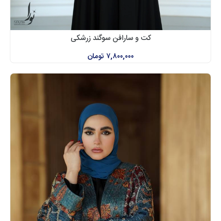
کت و سارافن سوگند زرشکی
۷,۸۰۰,۰۰۰
تومان