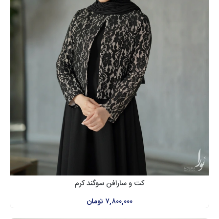
کت و سارافن سوگند کرم
۷,۸۰۰,۰۰۰
تومان