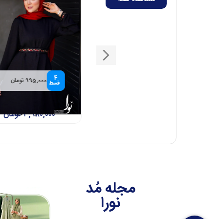
4
4
972,500 تومان
995,000 تومان
قسط
قسط
مانتو الارا کرم
پیراهن شادان 2 (
۳,۸۹۰,۰۰۰
تومان
سرمه ای)
۳,۹۸۰,۰۰۰
تومان
مجله مُد
نورا