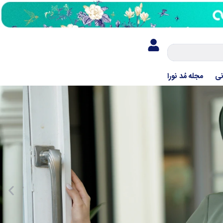
نی
مجله مُد نورا