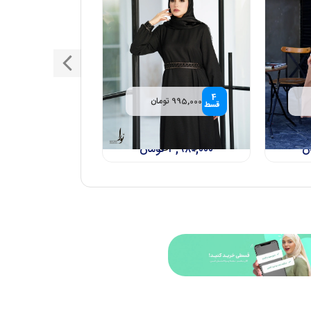
4
995,000 تومان
قسط
ن 2 (نسکافه ای و
پیراهن شادان (مشکی، شیری،
پسته ای)
ن
۳,۹۸۰,۰۰۰
تومان