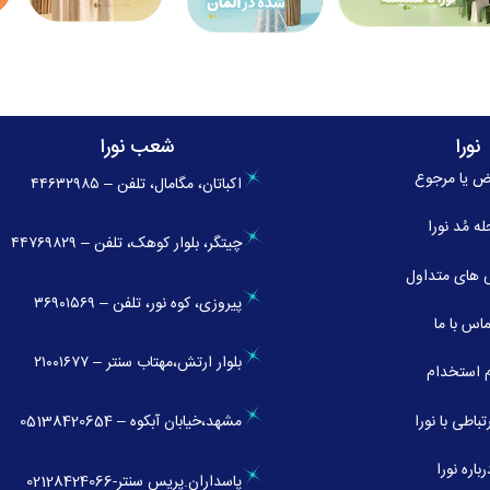
نورا
شعب نورا
ض یا مرجوع
اکباتان، مگامال، تلفن – ۴۴۶۳۲۹۸۵
له
مُد نورا
چیتگر، بلوار کوهک، تلفن – ۴۴۷۶۹۸۲۹
های متداول
پیروزی، کوه نور، تلفن – ۳۶۹۰۱۵۶۹
اس با ما
بلوار ارتش،مهتاب سنتر – ۲۱۰۰۱۶۷۷
 استخدام
تباطی با نورا
مشهد
،خیابان آبکوه – 0
5138420654
رباره نورا
پاسداران.پریس سنتر
-02128424066