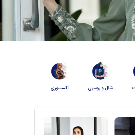
ت
شال و روسری
اکسسوری