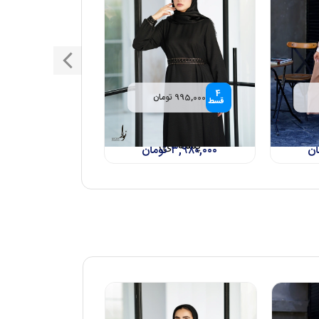
4
995,000 تومان
قسط
ان 2 (نسکافه ای و
پیراهن شادان (مشکی، شیری،
پسته ای)
ان
۳,۹۸۰,۰۰۰
تومان