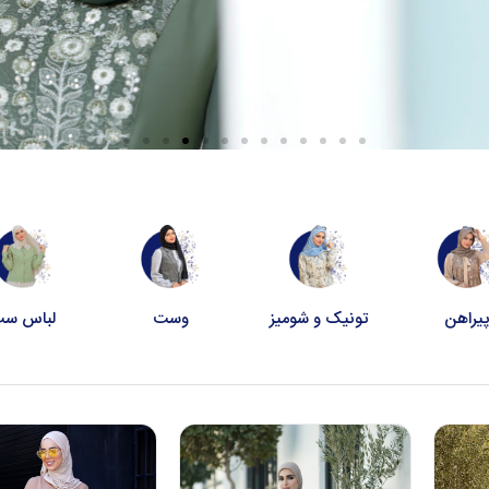
یراهن
تونیک و شومیز
وست
لباس س