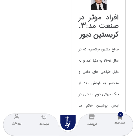
افراد موثر در
صنعت مد:
3.
کریستین دیور
طراح مشهور فرانسوی که در
سال 1905 به دنیا آمد و به
دلیل طراحی های خاص و
منحصر به فردش بعد از
جگ جهانی دوم انقلابی در
لباس پوشیدن خانم ها
ایجاد کرد. در سال 2021
NOURA
COLLECTION
سبدخرید
پروفایل
فروشگاه
مجله مُد
ارزش این برند 7 میلیارد