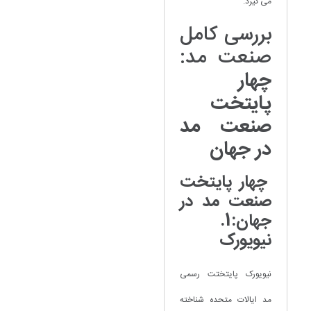
می گیرد.
بررسی کامل
صنعت مد:
چهار
پایتخت
صنعت مد
در جهان
چهار پایتخت
صنعت مد در
جهان:1.
نیویورک
نیویورک پایتختت رسمی
مد ایالات متحده شناخته