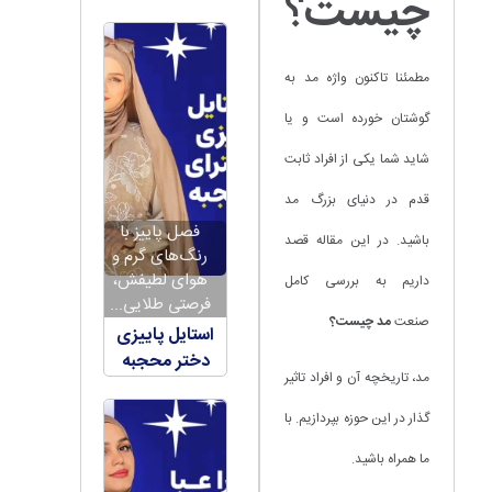
چیست
؟
مطمئنا تاکنون واژه مد به
گوشتان خورده است و یا
شاید شما یکی از افراد ثابت
قدم در دنیای بزرگ مد
فصل پاییز با
باشید. در این مقاله قصد
رنگ‌های گرم و
هوای لطیفش،
داریم به بررسی کامل
فرصتی طلایی...
صنعت
مد چیست؟
استایل پاییزی
دختر محجبه
مد، تاریخچه آن و افراد تاثیر
گذار در این حوزه بپردازیم. با
ما همراه باشید.