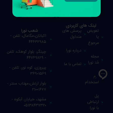
اولین برند ایرانی طراح تخصصی لباس پوشیده
لینک های کاربردی
شعب نورا
تعویض
پرسش های
اکباتان،مگامال، تلفن -
یا
متداول
۴۴۶۳۲۹۸۵
مرجوع
درباره نورا
چیتگر، بلوار کوهک، تلفن
مجله
- ۴۴۷۶۹۸۲۹
مُد نورا
تماس با ما
پیروزی، کوه نور، تلفن -
۳۶۹۰۱۵۶۹
فرم
استخدام
بلوار ارتش،مهتاب سنتر -
۲۱۰۰۱۶۷۷
پل
مشهد، خیابان آبکوه -
ارتباطی
۰۵۱۳۸۴۳۷۳۲۰
با نورا