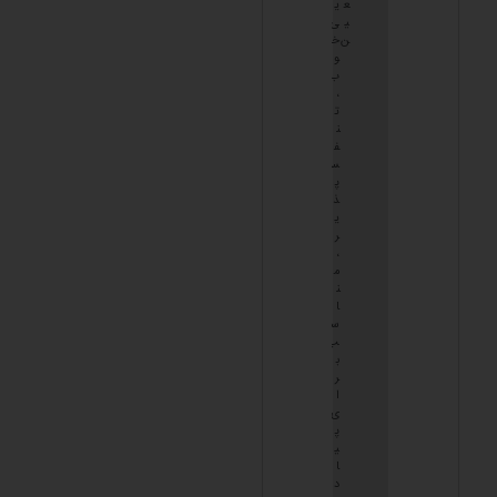
ع
ی
ی
ی
ن
خ
و
ب
،
ت
ن
ف
س
پ
ذ
ی
ر
،
م
ن
ا
س
ب
ب
ر
ا
ی
پ
ی
ا
د