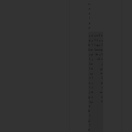
ت
م
د
ا
و
م
ع
ک
م
ب
م
پ
ب
ر
ت
ا
ر
و
ا
پ
و
ل
ا
ش
چ
س
س
ا
س
ش
ا
ب
ط
م
ب
د
ک
ر
ا
ر
س
ل
ی
م
ا
ج
ی
،
ل
ا
ن
و
ر
ی
ب
ب
ا
س
ع
ز
ت
ی
ی
ه
ن
ب
ه
ش
ا
ل
ا
ض