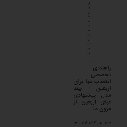
ل
زد
ن
پا
ها
در
م
سی
ر
ارب
عی
ن
راهنمای
تخصصی
انتخاب عبا برای
اربعین : چند
مدل پیشنهادی
عبای اربعین از
مزون ما
برای این که در این مسیر