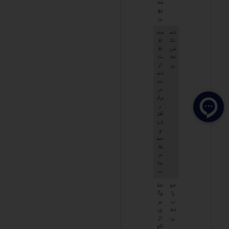
بند
په
ن
دس
مح
تک
اف
ش
ظ
نخ
ت
ی
از
دس
ت
در
براب
ر
آفت
اب
و
حف
ظ
ح
جا
ب
جو
جل
را
وگ
ب
یر
نخ
ی
ی
از
تاو