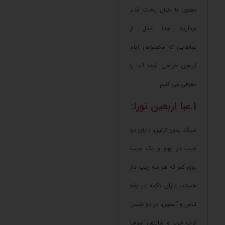
معنوی با خیال راحت قدم
بردارید، چند مدل از
عباهایی که مخصوص ایام
اربعین طراحی شده اند را
معرفی می کنیم:
1.
عبا اربعین نورا
:
سبک، بدون تزئین، دارای دو
جیب در پهلو و یک جیب
روی کمر که هر سه زیپ دار
هستد، دارای دکمه در یقه
لباس و آستین، در دو جنس
کرپ حریر و شانتون سوفیا