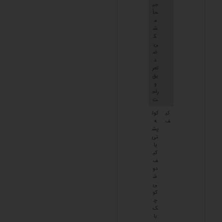
جی
حاً
م
ش
ک
ی:
ض
د
تعر
یق
و
راح
ت
کی
کول
ف
ه
پش
تی
یا
کی
ف
دو
ش
ی
کو
چ
ک
با