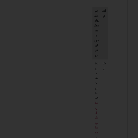
آیت
پی
م
شن
هاد
مخ
ص
و
ص
ارب
عی
ن
شا
نخ
ل
ی
م
ش
ک
ی
سا
ده،
شا
ل
ک
ش
ی
سا
ده
و