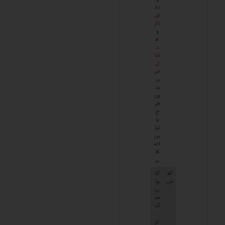
دان
تل
دار
و
ه
د
شا
ل
حر
یر
:
بد
ون
طر
ح
یا
تزئ
ین
اض
اف
ی
کف
کت
ش
ون
ی
سب
ک
،
تر