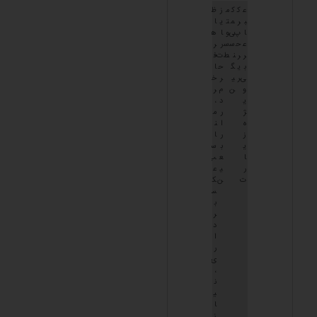
ع
ک
ک
م
ز
ظ
ب
ر
م
ت
ی
ا
ا
پ
ی
و
ا
ه
ع
ح
س
س
ر
ر
ر
ر
ن
ط
ت
ف
ب
ی
گ
ح
ا
ی
ر
ی
ر
خ
و
ن
م
ر
ی
د
،
ژ
ر
م
ه
ا
ن
ز
ر
ا
ی
ب
س
ا
ع
ب
ر
ی
ع
ت
ن
ک
س
ب
ر
د
ا
ر
ی
،
ن
ی
ا
ز