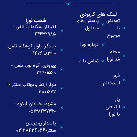
لینک های کاربردی
شعب نورا
تعویض
پرسش های
اکباتان،مگامال، تلفن -
یا
متداول
۴۴۶۳۲۹۸۵
مرجوع
درباره نورا
چیتگر، بلوار کوهک، تلفن
مجله
- ۴۴۷۶۹۸۲۹
مُد نورا
تماس با ما
پیروزی، کوه نور، تلفن -
۳۶۹۰۱۵۶۹
فرم
استخدام
بلوار ارتش،مهتاب سنتر -
۲۱۰۰۱۶۷۷
پل
مشهد، خیابان آبکوه -
ارتباطی
۰۵۱۳۸۴۳۷۳۲۰
با نورا
پاسداران،پریس
سنتر-02128424066