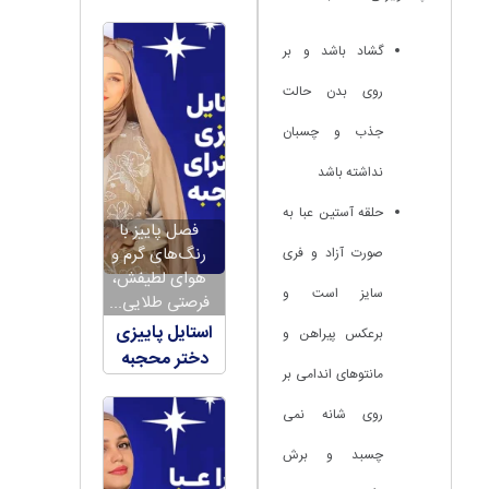
گشاد باشد و بر
روی بدن حالت
جذب و چسبان
نداشته باشد
حلقه آستین عبا به
فصل پاییز با
رنگ‌های گرم و
صورت آزاد و فری
هوای لطیفش،
سایز است و
فرصتی طلایی...
استایل پاییزی
برعکس پیراهن و
دختر محجبه
مانتوهای اندامی بر
روی شانه نمی
چسبد و برش