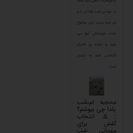
یا جواهرات، سعی کنید حتماً
در مهمانی شب یلدا آن را بر
تن شما ببینند. این موضوع
باعث خوشحالی آنها می
شود و نشانه ی احترام
گذاشتن شما به ایشان
است.
محجبه ام،شب
یلدا چی بپوشم؟
: 5. انتخاب
کفش برای
مهمانی شب