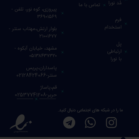
مُد نورا
تماس با ما
پیروزی، کوه نور، تلفن -
۳۶۹۰۱۵۶۹
فرم
استخدام
بلوار ارتش،مهتاب سنتر -
۲۱۰۰۱۶۷۷
پل
مشهد، خیابان آبکوه -
ارتباطی
۰۵۱۳۸۴۳۷۳۲۰
با نورا
پاسداران،پریس
سنتر-02128424066
قم،پاساژ
حریر-02537741208
ما را در شبکه های اجتماعی دنبال کنید.