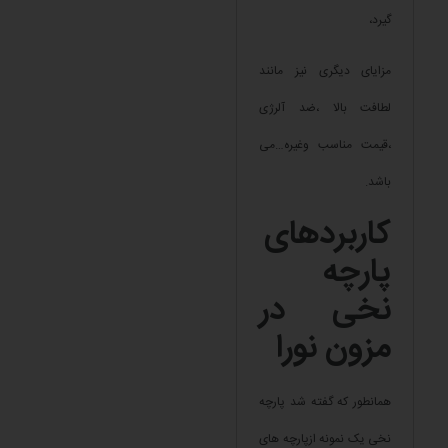
گیرد،
مزایای دیگری نیز مانند
لطافت بالا ،ضد آلرژی
،قیمت‌ مناسب وغیره…می
باشد.
کاربردهای
پارچه
نخی در
مزون نورا
همانطور که گفته شد پارچه
نخی یک نمونه از‌پارچه های