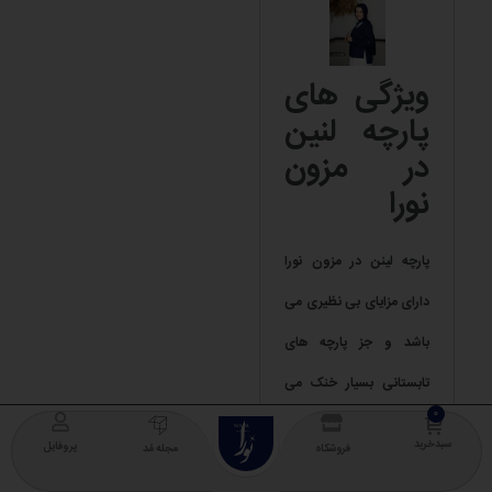
ویژگی های
پارچه لنین
در مزون
نورا
پارچه لینن در مزون نورا
دارای مزایای بی نظیری می
باشد و جز پارچه های
تابستانی بسیار خنک می
باشد
که در ادامه با انها آشنا
NOURA
COLLECTION
سبدخرید
پروفایل
فروشگاه
مجله مُد
خواهید شد با ما همراه