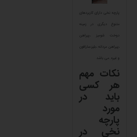
پارچه نخی دارای کاربردهای
متنوع دیگری در زمینه
دوخت شومیز ،پیراهن
،پیراهن مردانه ،بلیز،سارافون
و غیره..می باشد
نکات مهم
هر کسی
باید در
مورد
پارچه
نخی در