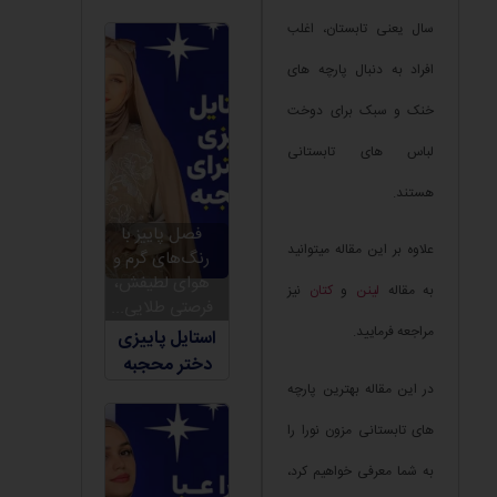
سال یعنی تابستان، اغلب
افراد به دنبال پارچه های
خنک و سبک برای دوخت
لباس های تابستانی
هستند.
فصل پاییز با
علاوه بر این مقاله میتوانید
رنگ‌های گرم و
هوای لطیفش،
به مقاله
لینن
و
کتان
نیز
فرصتی طلایی...
مراجعه فرمایید.
استایل پاییزی
دختر محجبه
در این مقاله بهترین پارچه
های تابستانی مزون نورا را
به شما معرفی خواهیم کرد،