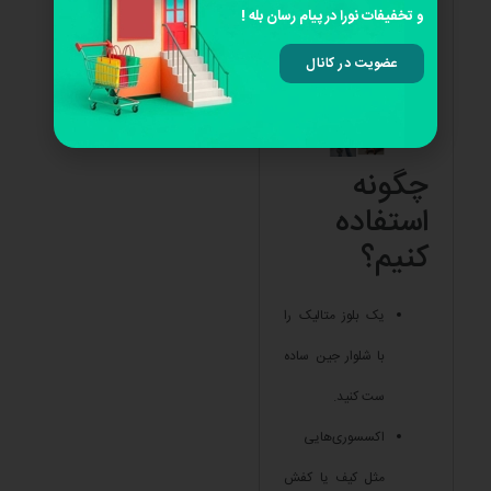
و تخفیفات نورا در پیام رسان بله !
دوست دارند در جمع
عضویت در کانال
بدرخشند، ایده‌آل است.
چگونه
استفاده
کنیم؟
یک بلوز متالیک را
با شلوار جین ساده
ست کنید.
اکسسوری‌هایی
مثل کیف یا کفش