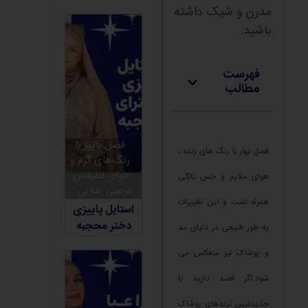
مدرن و شیک داشته
باشید.
فهرست
مطالب
فصل پاییز با
فصل بهار با رنگ های زنده ،
رنگ‌های گرم و
هوای لطیفش،
هوای ملایم و حس تازگی
فرصتی طلایی...
همراه است و این تغییرات
استایل پاییزی
دختر محجبه
به طور طبیعی در دنیای مد
و پوشاک نیز منعکس می
شود.اگر قصد دارید با
جدیدترین ترندهای پوشاک