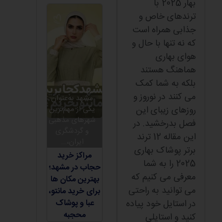
بهار 2025 با
ترندهای خاص و
جذابی همراه است
که نه تنها با حال و
هوای بهاری
هماهنگ هستند
بلکه به شما کمک
می کنند در نوروز و
مشهد به‌عنوان
روزهای زیبای این
یکی از مهم‌ترین
شهرهای مذهبی
فصل بدرخشید. در
و گردشگری
این مقاله 12 ترند
ایران،...
برتر پوشاک بهاری
مراکز خرید
2025 را به شما
حجاب در مشهد؛
معرفی می کنیم که
بهترین مکان ها
می توانید به راحتی
برای خرید مانتو،
در استایل خود پیاده
عبا و پوشاک
محجبه
کنید و استایلی