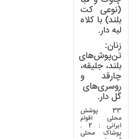
(نوعی کت
بلند) با کلاه
لبه‌ دار.
زنان:
تن‌پوش‌های
بلند، جلیقه،
چارقد و
روسری‌های
گل‌ دار.
33 پوشش
محلی اقوام
ایرانی : 2 .
پوشاک محلی