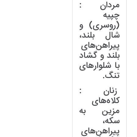
مردان :
چپیه
(روسری) و
شال بلند،
پیراهن‌های
بلند و گشاد
با شلوارهای
تنگ.
زنان :
کلاه‌های
مزین به
سکه،
پیراهن‌های