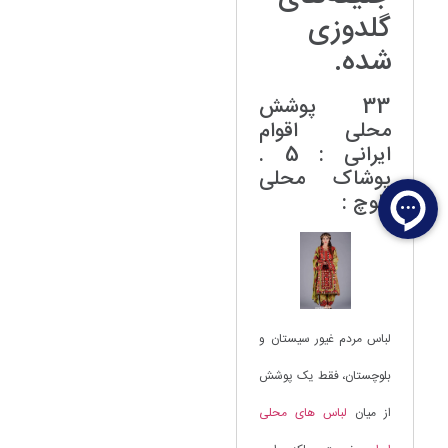
گلدوزی
شده.
33 پوشش
محلی اقوام
ایرانی : 5 .
پوشاک محلی
بلوچ :
لباس مردم غیور سیستان و
بلوچستان، فقط یک پوشش
از میان
لباس های محلی