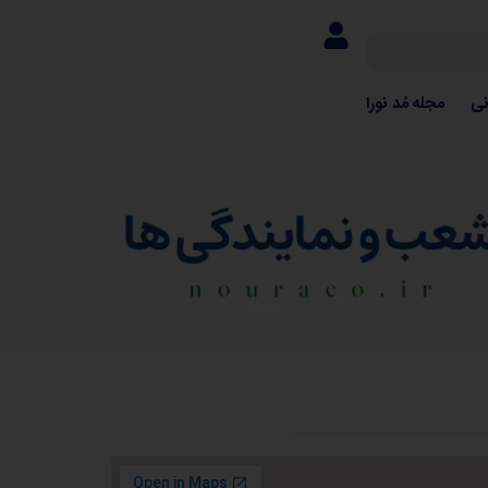
نی
مجله مُد نورا