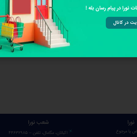
ت نورا در پیام رسان بله !
ت در کانال
نورا
شعب نورا
ض یا مرجوع
اکباتان، مگامال، تلفن – ۴۴۶۳۲۹۸۵