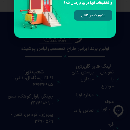
و تخفیفات نورا در پیام رسان بله !
عضویت در کانال
اولین برند ایرانی طراح تخصصی لباس پوشیده
لینک های کاربردی
شعب نورا
تعویض
پرسش های
اکباتان،مگامال، تلفن -
یا
متداول
۴۴۶۳۲۹۸۵
مرجوع
درباره نورا
چیتگر، بلوار کوهک، تلفن
مجله
- ۴۴۷۶۹۸۲۹
مُد نورا
تماس با ما
پیروزی، کوه نور، تلفن -
۳۶۹۰۱۵۶۹
فرم