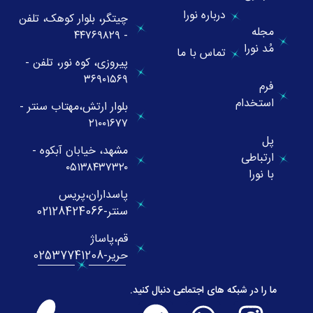
درباره نورا
چیتگر، بلوار کوهک، تلفن
مجله
- ۴۴۷۶۹۸۲۹
مُد نورا
تماس با ما
پیروزی، کوه نور، تلفن -
۳۶۹۰۱۵۶۹
فرم
استخدام
بلوار ارتش،مهتاب سنتر -
۲۱۰۰۱۶۷۷
پل
مشهد، خیابان آبکوه -
ارتباطی
۰۵۱۳۸۴۳۷۳۲۰
با نورا
پاسداران،پریس
سنتر-02128424066
قم،پاساژ
حریر-02537741208
ما را در شبکه های اجتماعی دنبال کنید.