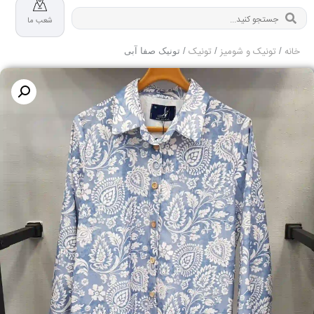
شعب ما
خانه
تونیک و شومیز
تونیک
/
/
/ تونیک صفا آبی