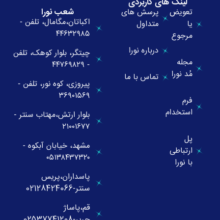
لینک های کاربردی
شعب نورا
تعویض
پرسش های
اکباتان،مگامال، تلفن -
یا
متداول
۴۴۶۳۲۹۸۵
مرجوع
درباره نورا
چیتگر، بلوار کوهک، تلفن
مجله
- ۴۴۷۶۹۸۲۹
مُد نورا
تماس با ما
پیروزی، کوه نور، تلفن -
۳۶۹۰۱۵۶۹
فرم
استخدام
بلوار ارتش،مهتاب سنتر -
۲۱۰۰۱۶۷۷
پل
مشهد، خیابان آبکوه -
ارتباطی
۰۵۱۳۸۴۳۷۳۲۰
با نورا
پاسداران،پریس
سنتر-02128424066
قم،پاساژ
حریر-02537741208