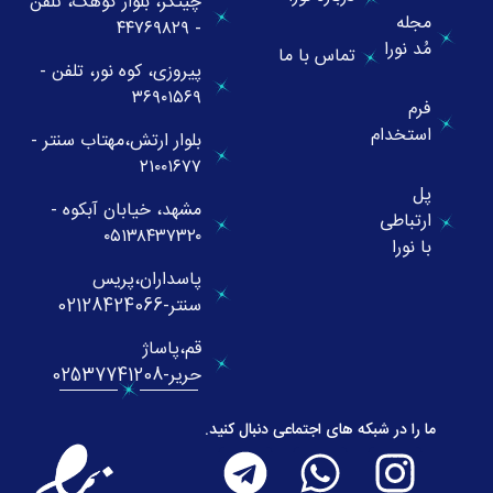
چیتگر، بلوار کوهک، تلفن
مجله
- ۴۴۷۶۹۸۲۹
مُد نورا
تماس با ما
پیروزی، کوه نور، تلفن -
۳۶۹۰۱۵۶۹
فرم
استخدام
بلوار ارتش،مهتاب سنتر -
۲۱۰۰۱۶۷۷
پل
مشهد، خیابان آبکوه -
ارتباطی
۰۵۱۳۸۴۳۷۳۲۰
با نورا
پاسداران،پریس
سنتر-02128424066
قم،پاساژ
حریر-02537741208
ما را در شبکه های اجتماعی دنبال کنید.