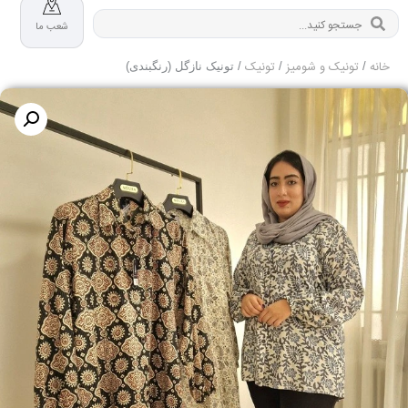
شعب ما
خانه
تونیک و شومیز
تونیک
/
/
/ تونیک نازگل (رنگبندی)