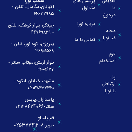
شعب نورا
تعویض
پرسش های
اکباتان،مگامال، تلفن -
یا
متداول
۴۴۶۳۲۹۸۵
مرجوع
درباره نورا
چیتگر، بلوار کوهک، تلفن
مجله
- ۴۴۷۶۹۸۲۹
مُد نورا
تماس با ما
پیروزی، کوه نور، تلفن -
۳۶۹۰۱۵۶۹
فرم
استخدام
بلوار ارتش،مهتاب سنتر -
۲۱۰۰۱۶۷۷
پل
مشهد، خیابان آبکوه -
ارتباطی
۰۵۱۳۸۴۳۷۳۲۰
با نورا
پاسداران،پریس
سنتر-02128424066
قم،پاساژ
حریر-02537741208