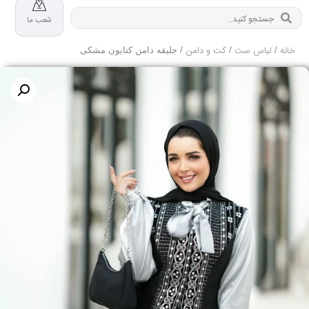
شعب ما
خانه
لباس ست
کت و دامن
/
/
/ جلیقه دامن کتایون مشکی