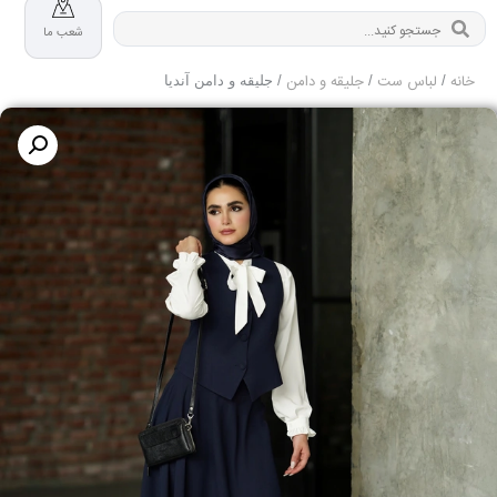
شعب ما
خانه
لباس ست
جلیقه و دامن
/
/
/ جلیقه و دامن آندیا