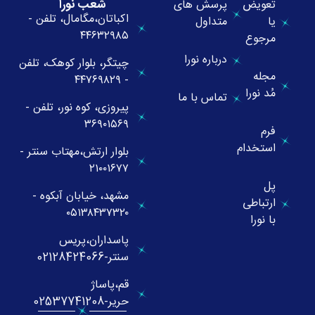
شعب نورا
تعویض
پرسش های
اکباتان،مگامال، تلفن -
یا
متداول
۴۴۶۳۲۹۸۵
مرجوع
درباره نورا
چیتگر، بلوار کوهک، تلفن
مجله
- ۴۴۷۶۹۸۲۹
مُد نورا
تماس با ما
پیروزی، کوه نور، تلفن -
۳۶۹۰۱۵۶۹
فرم
استخدام
بلوار ارتش،مهتاب سنتر -
۲۱۰۰۱۶۷۷
پل
مشهد، خیابان آبکوه -
ارتباطی
۰۵۱۳۸۴۳۷۳۲۰
با نورا
پاسداران،پریس
سنتر-02128424066
قم،پاساژ
حریر-02537741208