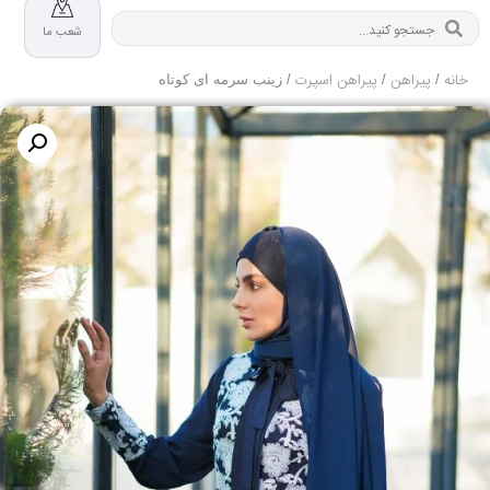
شعب ما
خانه
پیراهن
پیراهن اسپرت
/
/
/ زینب سرمه ای کوتاه