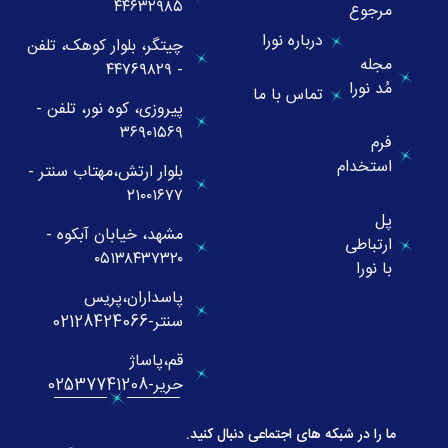
۴۴۶۳۲۹۸۵
مرجوع
درباره نورا
چیتگر، بلوار کوهک، تلفن
مجله
- ۴۴۷۶۹۸۲۹
مُد نورا
تماس با ما
پیروزی، کوه نور، تلفن -
۳۶۹۰۱۵۶۹
فرم
استخدام
بلوار ارتش،مهتاب سنتر -
۲۱۰۰۱۶۷۷
پل
مشهد، خیابان آبکوه -
ارتباطی
۰۵۱۳۸۴۳۷۳۲۰
با نورا
پاسداران،پریس
سنتر-02128424066
قم،پاساژ
حریر-02537741208
ما را در شبکه های اجتماعی دنبال کنید.