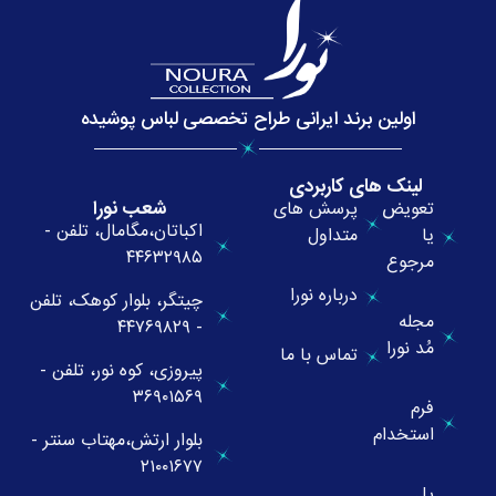
اولین برند ایرانی طراح تخصصی لباس پوشیده
لینک های کاربردی
شعب نورا
تعویض
پرسش های
اکباتان،مگامال، تلفن -
یا
متداول
۴۴۶۳۲۹۸۵
مرجوع
درباره نورا
چیتگر، بلوار کوهک، تلفن
مجله
- ۴۴۷۶۹۸۲۹
مُد نورا
تماس با ما
پیروزی، کوه نور، تلفن -
۳۶۹۰۱۵۶۹
فرم
استخدام
بلوار ارتش،مهتاب سنتر -
۲۱۰۰۱۶۷۷
پل