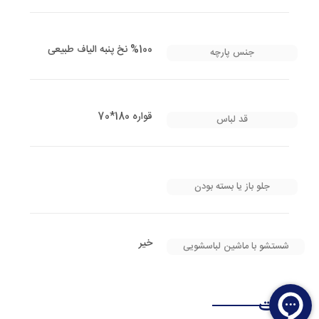
%100 نخ پنبه الیاف طبیعی
جنس پارچه
قواره 180*70
قد لباس
جلو باز یا بسته بودن
خیر
شستشو با ماشین لباسشویی
نظرات