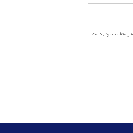
عالی بود نورا جان مثل همیشه ❤️👌🏻پاچه شلوار نه خیلی تنگ بود و نه خیلی گشاد 🙏🏻 قد شلوار هم ۱۰۵ و متناسب بود . دست