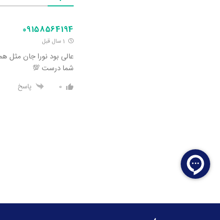
09158564194
1 سال قبل
شما درست 💯
0
پاسخ