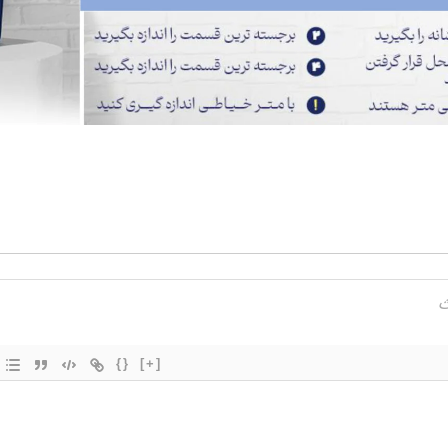
{}
[+]