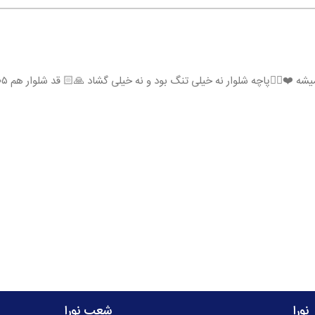
نورا
شعب نورا