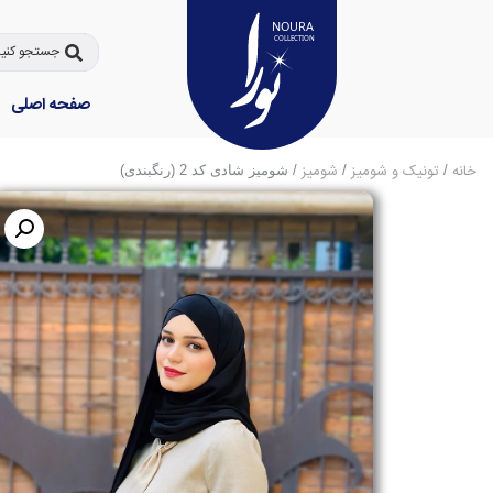
صفحه اصلی
خانه
تونیک و شومیز
شومیز
/
/
/ شومیز شادی کد 2 (رنگبندی)