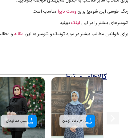
برای انتخاب سایز مناسب به جدول سایزبندی مراجعه بفرمایید.
رنگ طوسی این شومیز برای
وست نایرا
مناسب است.
شومیزهای بیشتر را در این
لینک
ببینید.
برای خواندن مطالب بیشتر در مورد تونیک و شومیز به این
مقاله
و مطالب 
کالاهای مرتبط
4
4
7 تومان
787,500 تومان
510,000 تومان
قسط
قسط
ملا کد 2
تونیک نارملا
شومیز شیدا
۳,
تومان
۳,۱۵۰,۰۰۰
تومان
۲,۸۱۰,۰۰۰
تومان
–