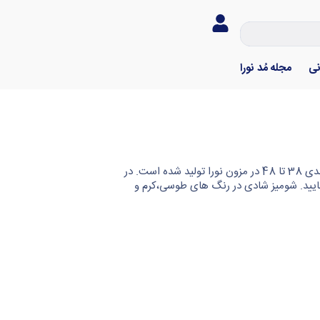
نی
مجله مُد نورا
شومیز شادی با جنس سوفیا و قد 70 در سایزبندی 38 تا 48 در مزون نورا تولید شده است. در
مایید. شومیز شادی در رنگ های طوسی،کرم و