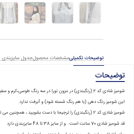
توضیحات تکمیلی
مشخصات محصول
جدول سایزبندی
توضیحات
شومیز شادی کد 2 (رنگبندی) در مزون نورا در سه رنگ طوسی،کرم و سفید تولید شده است. جنس پارچه این شومیز سوفیا است.
این شومیز رنگ دهی (با هم رنگ شسته شود) و آبرفت ندارد.
شومیز شادی کد 2 (رنگبندی) را ترجیحا با دست بشویید ، همچنین می توانید از ماشین و درجه دست شور با دمای 30 درجه کمک بگیرید.
قد شومیز شادی 70 سانت است. و از سایز 38 تا 48 سایزبندی دارد