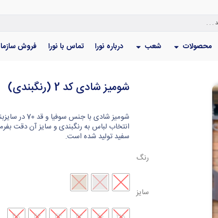
محصولات
شعب
درباره نورا
تماس با نورا
فروش سازما
شومیز شادی کد 2 (رنگبندی)
انتخاب لباس به رنگبندی و سایز آن دقت بفر
سفید تولید شده است.
رنگ
سایز
48
46
44
42
40
38