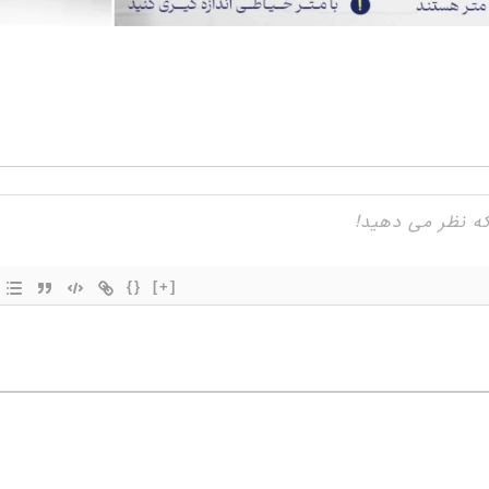
{}
[+]