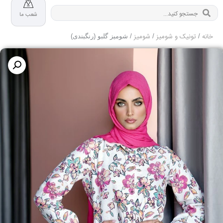
شعب ما
خانه
تونیک و شومیز
شومیز
/
/
/ شومیز گلبو (رنگبندی)