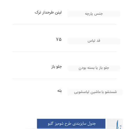
لینن طرحدار ترک
جنس پارچه
75
قد لباس
جلو باز
جلو باز یا بسته بودن
بله
شستشو با ماشین لباسشویی