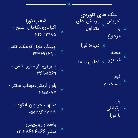
لینک های کاربردی
شعب نورا
تعویض
پرسش های
اکباتان،مگامال، تلفن -
یا
متداول
۴۴۶۳۲۹۸۵
مرجوع
درباره نورا
چیتگر، بلوار کوهک، تلفن
مجله
- ۴۴۷۶۹۸۲۹
مُد نورا
تماس با ما
پیروزی، کوه نور، تلفن -
۳۶۹۰۱۵۶۹
فرم
استخدام
بلوار ارتش،مهتاب سنتر -
۲۱۰۰۱۶۷۷
پل
مشهد، خیابان آبکوه -
ارتباطی
۰۵۱۳۸۴۳۷۳۲۰
با نورا
پاسداران،پریس
سنتر-02128424066