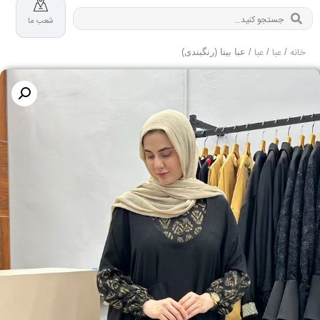
شعب ما
خانه
عبا
عبا
/
/
/ عبا بیتا (رنگبندی)