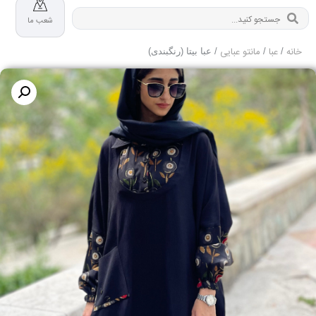
شعب ما
خانه
عبا
مانتو عبایی
/
/
/ عبا بیتا (رنگبندی)