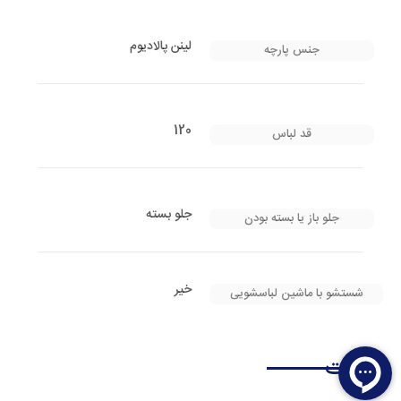
لینن پالادیوم
جنس پارچه
120
قد لباس
جلو بسته
جلو باز یا بسته بودن
خیر
شستشو با ماشین لباسشویی
نظرات