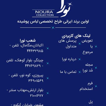
اولین برند ایرانی طراح تخصصی لباس پوشیده
لینک های کاربردی
شعب نورا
تعویض
پرسش های
اکباتان،مگامال، تلفن -
یا
متداول
۴۴۶۳۲۹۸۵
مرجوع
درباره نورا
چیتگر، بلوار کوهک، تلفن
مجله
- ۴۴۷۶۹۸۲۹
مُد نورا
تماس با ما
پیروزی، کوه نور، تلفن -
۳۶۹۰۱۵۶۹
فرم
استخدام
بلوار ارتش،مهتاب سنتر -
۲۱۰۰۱۶۷۷
پل
مشهد، خیابان آبکوه -