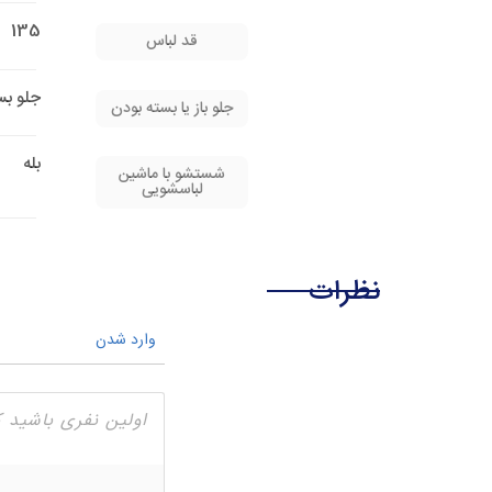
135
قد لباس
جلو بس
جلو باز یا بسته بودن
بله
شستشو با ماشین
لباسشویی
نظرات
وارد شدن