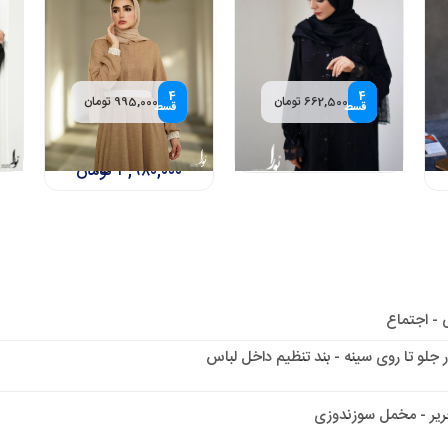
4
4
662,500 تومان
995,000 تومان
قسط
قسط
(مشکی،
تونیک سلوا
پیراهن شادان (طوسی و
۲,۶۵۰,۰۰۰
تومان
نسکافه ای)
۳,۹۸۰,۰۰۰
تومان
 - اجتماع
 جلو تا روی سینه - بند تنظیم داخل لباس
یر - مخمل سوزندوزی