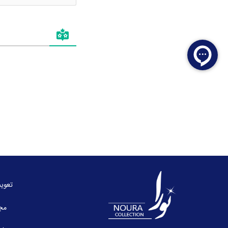
تعوی
مج