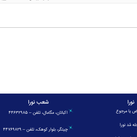
نورا
شعب نورا
ض یا مرجوع
اکباتان، مگامال، تلفن – ۴۴۶۳۲۹۸۵
له
مُد نورا
چیتگر، بلوار کوهک، تلفن – ۴۴۷۶۹۸۲۹