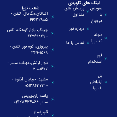
لینک های کاربردی
شعب نورا
تعویض
پرسش های
اکباتان،مگامال، تلفن -
یا
متداول
۴۴۶۳۲۹۸۵
مرجوع
درباره نورا
چیتگر، بلوار کوهک، تلفن
مجله
- ۴۴۷۶۹۸۲۹
مُد نورا
تماس با ما
پیروزی، کوه نور، تلفن -
۳۶۹۰۱۵۶۹
فرم
استخدام
بلوار ارتش،مهتاب سنتر -
۲۱۰۰۱۶۷۷
پل
مشهد، خیابان آبکوه -
ارتباطی
۰۵۱۳۸۴۳۷۳۲۰
با نورا
پاسداران،پریس
سنتر-02128424066
قم،پاساژ