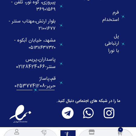
پیروزی، کوه نور، تلفن -
۳۶۹۰۱۵۶۹
فرم
استخدام
بلوار ارتش،مهتاب سنتر -
۲۱۰۰۱۶۷۷
پل
مشهد، خیابان آبکوه -
ارتباطی
۰۵۱۳۸۴۳۷۳۲۰
با نورا
پاسداران،پریس
سنتر-02128424066
قم،پاساژ
حریر-02537741208
ما را در شبکه های اجتماعی دنبال کنید.
NOURA
COLLECTION