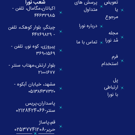
شعب نورا
تعویض
پرسش های
اکباتان،مگامال، تلفن -
یا
متداول
۴۴۶۳۲۹۸۵
مرجوع
درباره نورا
چیتگر، بلوار کوهک، تلفن
مجله
- ۴۴۷۶۹۸۲۹
مُد نورا
تماس با ما
پیروزی، کوه نور، تلفن -
۳۶۹۰۱۵۶۹
فرم
استخدام
بلوار ارتش،مهتاب سنتر -
۲۱۰۰۱۶۷۷
پل
مشهد، خیابان آبکوه -
ارتباطی
۰۵۱۳۸۴۳۷۳۲۰
با نورا
پاسداران،پریس
سنتر-02128424066
قم،پاساژ
حریر-02537741208