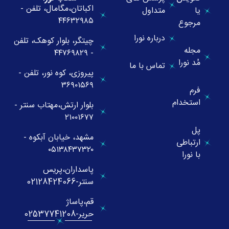
اکباتان،مگامال، تلفن -
یا
متداول
۴۴۶۳۲۹۸۵
مرجوع
درباره نورا
چیتگر، بلوار کوهک، تلفن
مجله
- ۴۴۷۶۹۸۲۹
مُد نورا
تماس با ما
پیروزی، کوه نور، تلفن -
۳۶۹۰۱۵۶۹
فرم
استخدام
بلوار ارتش،مهتاب سنتر -
۲۱۰۰۱۶۷۷
پل
مشهد، خیابان آبکوه -
ارتباطی
۰۵۱۳۸۴۳۷۳۲۰
با نورا
پاسداران،پریس
سنتر-02128424066
قم،پاساژ
حریر-02537741208