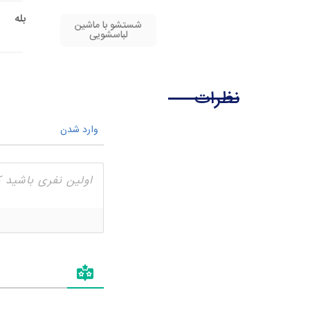
بله
شستشو با ماشین
لباسشویی
نظرات
وارد شدن