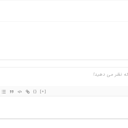
{}
[+]