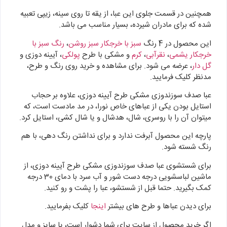
همچنین در قسمت جلوی این عبا، از یقه تا روی سینه، زیپی تعبیه
شده که برای مادران شیرده، بسیار مناسب می باشد.
این محصول در 4 رنگ
سبز با خرجکار سبز روشن
،
رنگ سبز با
خرجکار یشمی
،
نقرآبی
،
کرم
و مشکی با طرح
پولکی
، آیینه دوزی و
گل دار
، عرضه می شود. برای مشاهده و خرید روی رنگ و طرح،
مدنظر کلیک فرمایید.
عبا صدف سوزندوزی مشکی طرح آیینه دوزی، علاوه بر حجاب
استایل بودن یکی از عباهای خاص نورا، در مد مادست است، که
میتوان آن را با روسری، شال، هدشال و یا شال کشی، استایل کرد.
پارچه این محصول آبرفت ندارد و برای نداشتن رنگ دهی، با هم
رنگ شسته شود.
برای شستشوی عبا صدف سوزندوزی مشکی طرح آیینه دوزی، از
ماشین لباسشویی درجه دست شور و آب سرد با دمای 30 درجه
کمک بگیرید. حتما قبل از شستشو، عبا را پشت و رو کنید.
برای دیدن عباها و طرح های بیشتر
اینجا
کلیک بفرمایید.
اگر خرید محصول از سایت برای شما دشوار است، یا سایز و مدل