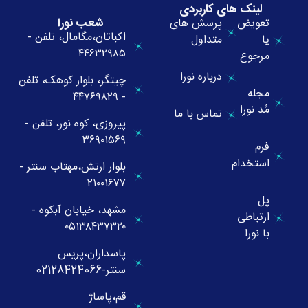
لینک های کاربردی
شعب نورا
تعویض
پرسش های
اکباتان،مگامال، تلفن -
یا
متداول
۴۴۶۳۲۹۸۵
مرجوع
درباره نورا
چیتگر، بلوار کوهک، تلفن
مجله
- ۴۴۷۶۹۸۲۹
مُد نورا
تماس با ما
پیروزی، کوه نور، تلفن -
۳۶۹۰۱۵۶۹
فرم
استخدام
بلوار ارتش،مهتاب سنتر -
۲۱۰۰۱۶۷۷
پل
مشهد، خیابان آبکوه -
ارتباطی
۰۵۱۳۸۴۳۷۳۲۰
با نورا
پاسداران،پریس
سنتر-02128424066
قم،پاساژ