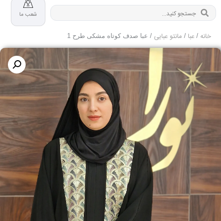
شعب ما
خانه
عبا
مانتو عبایی
/
/
/ عبا صدف کوتاه مشکی طرح 1