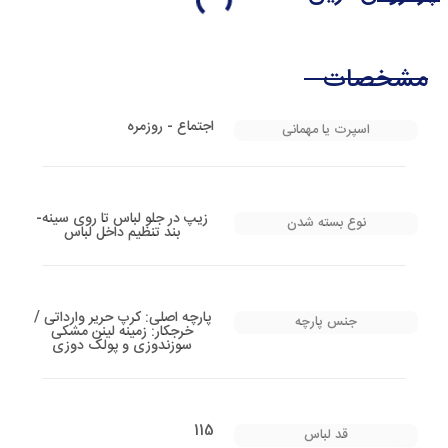
مشخصات
اجتماع - روزمره
اسپرت یا مهمانی
زیپ در جلو لباس تا روی سینه-
نوع بسته شدن
بند تنظیم داخل لباس
پارچه اصلی: کرپ حریر وارداتی /
جنس پارچه
خرجکار: زمینه لینن مشکی
سوزندوزی و پولک دوزی
115
قد لباس