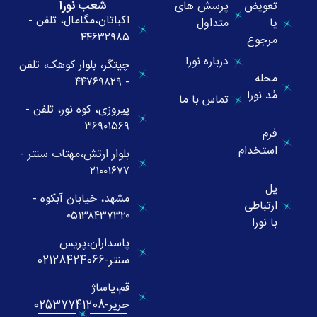
شعب نورا
تعویض
پرسش های
اکباتان،مگامال، تلفن -
یا
متداول
۴۴۶۳۲۹۸۵
مرجوع
درباره نورا
چیتگر، بلوار کوهک، تلفن
مجله
- ۴۴۷۶۹۸۲۹
مُد نورا
تماس با ما
پیروزی، کوه نور، تلفن -
۳۶۹۰۱۵۶۹
فرم
استخدام
بلوار ارتش،مهتاب سنتر -
۲۱۰۰۱۶۷۷
پل
مشهد، خیابان آبکوه -
ارتباطی
۰۵۱۳۸۴۳۷۳۲۰
با نورا
پاسداران،پریس
سنتر-02128424066
قم،پاساژ
حریر-02537741208