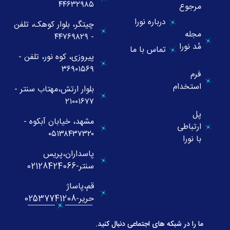
۴۴۶۳۲۹۸۵
مرجوع
درباره نورا
چیتگر، بلوار کوهک، تلفن
مجله
- ۴۴۷۶۹۸۲۹
مُد نورا
تماس با ما
پیروزی، کوه نور، تلفن -
۳۶۹۰۱۵۶۹
فرم
استخدام
بلوار ارتش،مهتاب سنتر -
۲۱۰۰۱۶۷۷
پل
مشهد، خیابان آبکوه -
ارتباطی
۰۵۱۳۸۴۳۷۳۲۰
با نورا
پاسداران،پریس
سنتر-02128424066
قم،پاساژ
حریر-02537741208
ما را در شبکه های اجتماعی دنبال کنید.