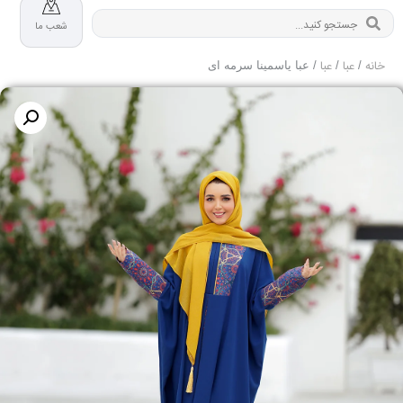
شعب ما
خانه
عبا
عبا
/
/
/ عبا یاسمینا سرمه ای