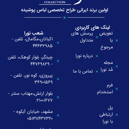
اولین برند ایرانی طراح تخصصی لباس پوشیده
لینک های کاربردی
شعب نورا
تعویض
پرسش های
اکباتان،مگامال، تلفن -
یا
متداول
۴۴۶۳۲۹۸۵
مرجوع
درباره نورا
چیتگر، بلوار کوهک، تلفن
مجله
- ۴۴۷۶۹۸۲۹
مُد نورا
تماس با ما
پیروزی، کوه نور، تلفن -
۳۶۹۰۱۵۶۹
فرم
استخدام
بلوار ارتش،مهتاب سنتر -
۲۱۰۰۱۶۷۷
پل
مشهد، خیابان آبکوه -
ارتباطی
۰۵۱۳۸۴۳۷۳۲۰
با نورا