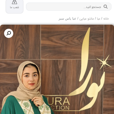
شعب ما
خانه
عبا
مانتو عبایی
/
/
/ عبا یاس سبز