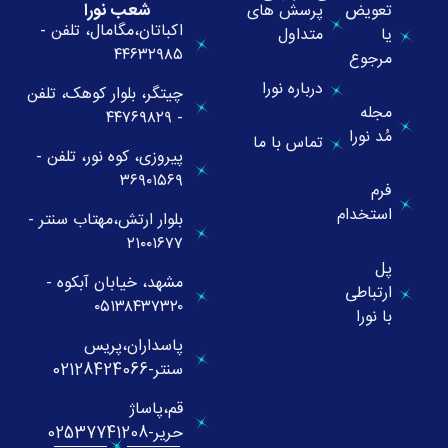
شعب نورا
تعویض
پرسش های
اکباتان،مگامال، تلفن -
یا
متداول
۴۴۶۳۲۹۸۵
مرجوع
درباره نورا
چیتگر، بلوار کوهک، تلفن
مجله
- ۴۴۷۶۹۸۲۹
مُد نورا
تماس با ما
پیروزی، کوه نور، تلفن -
۳۶۹۰۱۵۶۹
فرم
استخدام
بلوار ارتش،مهتاب سنتر -
۲۱۰۰۱۶۷۷
پل
مشهد، خیابان آبکوه -
ارتباطی
۰۵۱۳۸۴۳۷۳۲۰
با نورا
پاسداران،پریس
سنتر-02128424066
قم،پاساژ
حریر-02537741208