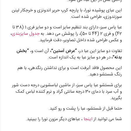
این عبای پوشیده نورا، با پارچه کرپ حریر اندونزی و خرجکار لینن
سوزندوزی، طراحی شده است.
عبا یاس سبز، دارای بند تنظیم سایز است و دو سایز فری 1 (38 تا
42) و فری 2 (44 تا 50)، را پوشش می دهد. به
جدول سایزبندی
،
و عکس طراحی شده داخل تصاویر، دقت فرمایید.
تفاوت دو سایز این عبا در،
“عرض آستین”،
آن است و،
“بخش
بدنه”،
در هر دو سایز عبا به یک اندازه است.
این محصول فاقد آبرفت است و برای نداشتن رنگدهی، با هم
رنگ شستشو دهید.
برای شستشو عبا یاس سبز، از ماشین لباسشویی درجه دست شور
و آب سرد با دمای 30 درجه سانتی گراد و نرم کننده لباس کمک
بگیرید.
حتما قبل از شستشو، عبا را پشت و رو کنید.
شما می توانید از
اینجا
، عباهای دیگر مزون نورا را ببینید.