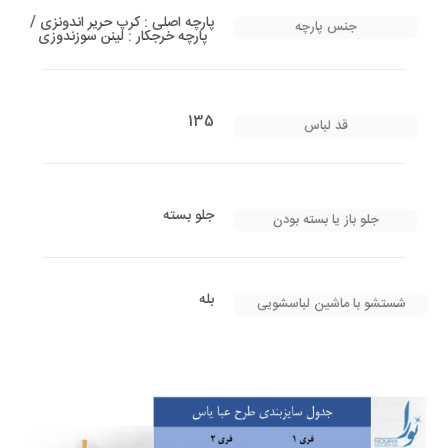
پارچه اصلی : کرپ حریر اندونزی /
جنس پارچه
پارچه خرجکار : لینن سوزندوزی
135
قد لباس
جلو بسته
جلو باز یا بسته بودن
بله
شستشو با ماشین لباسشویی