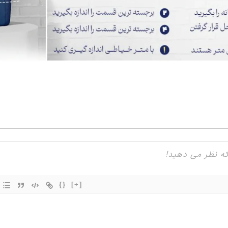
{}
[+]