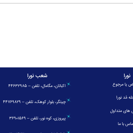
نورا
شعب نورا
ض یا مرجوع
اکباتان، مگامال، تلفن – ۴۴۶۳۲۹۸۵
له
مُد نورا
چیتگر، بلوار کوهک، تلفن – ۴۴۷۶۹۸۲۹
های متداول
پیروزی، کوه نور، تلفن – ۳۶۹۰۱۵۶۹
اس با ما