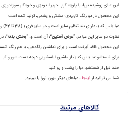
این عبای پوشیده نورا، با پارچه کرپ حریر اندونزی و خرجکار سوزندوز
این محصول در دو رنگ کاربردی: مشکی و یشمی، تولید شده است.
عبا یاس کد 1، دارای بند تنظیم سایز است و دو سایز فری 1 (38 تا 42) و فری 2 (44 تا 50)، را پوشش می دهد. به
تفاوت دو سایز این عبا در،
“عرض آستین”،
آن است و،
“بخش بدنه”،
در 
این محصول فاقد آبرفت است و برای نداشتن رنگدهی، با هم رنگ شست
برای شستشو عبا یاس کد 1، از ماشین لباسشویی درجه دست شور و آب سرد با دمای 30 درجه سانتی گراد و نرم کننده لباس کمک بگیرید.
حتما قبل از شستشو، عبا را پشت و رو کنید.
شما می توانید از
اینجا
، عباهای دیگر مزون نورا را ببینید.
کالاهای مرتبط