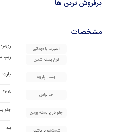
پرفروش ترین ها
مشخصات
روزمره
اسپرت یا مهمانی
زیپ در
نوع بسته شدن
پارچه 
جنس پارچه
135
قد لباس
جلو بس
جلو باز یا بسته بودن
بله
شستشو با ماشین