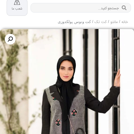
شعب ما
خانه
مانتو
کت تک
/
/
/ کت ونوس پولکدوزی