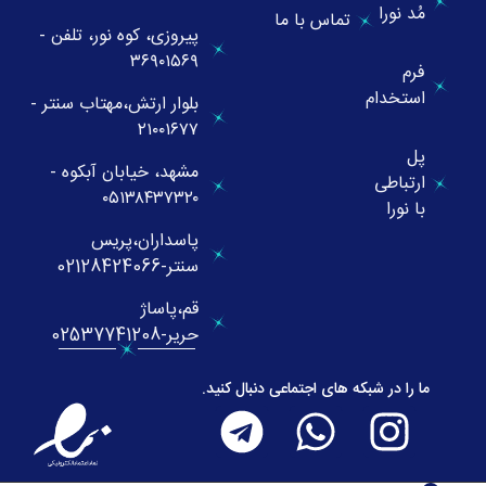
مُد نورا
تماس با ما
پیروزی، کوه نور، تلفن -
۳۶۹۰۱۵۶۹
فرم
استخدام
بلوار ارتش،مهتاب سنتر -
۲۱۰۰۱۶۷۷
پل
مشهد، خیابان آبکوه -
ارتباطی
۰۵۱۳۸۴۳۷۳۲۰
با نورا
پاسداران،پریس
سنتر-02128424066
قم،پاساژ
حریر-02537741208
ما را در شبکه های اجتماعی دنبال کنید.