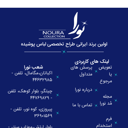
اولین برند ایرانی طراح تخصصی لباس پوشیده
لینک های کاربردی
شعب نورا
تعویض
پرسش های
اکباتان،مگامال، تلفن -
یا
متداول
۴۴۶۳۲۹۸۵
مرجوع
درباره نورا
چیتگر، بلوار کوهک، تلفن
مجله
- ۴۴۷۶۹۸۲۹
مُد نورا
تماس با ما
پیروزی، کوه نور، تلفن -
۳۶۹۰۱۵۶۹
فرم
استخدام
بلوار ارتش،مهتاب سنتر -