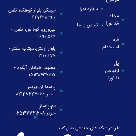
درباره نورا
چیتگر، بلوار کوهک، تلفن
مجله
- ۴۴۷۶۹۸۲۹
مُد نورا
تماس با ما
پیروزی، کوه نور، تلفن -
۳۶۹۰۱۵۶۹
فرم
استخدام
بلوار ارتش،مهتاب سنتر -
۲۱۰۰۱۶۷۷
پل
مشهد، خیابان آبکوه -
ارتباطی
۰۵۱۳۸۴۳۷۳۲۰
با نورا
پاسداران،پریس
سنتر-02128424066
قم،پاساژ
حریر-02537741208
ما را در شبکه های اجتماعی دنبال کنید.