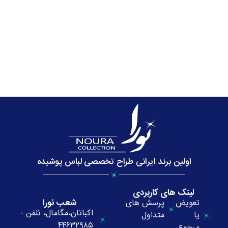
اولین برند ایرانی طراح تخصصی لباس پوشیده
لینک های کاربردی
شعب نورا
تعویض
پرسش های
اکباتان،مگامال، تلفن -
یا
متداول
۴۴۶۳۲۹۸۵
مرجوع