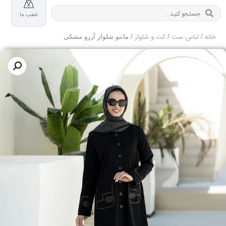
شعب ما
خانه
لباس ست
کت و شلوار
/
/
/ مانتو شلوار آرزو مشکی