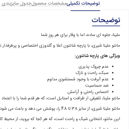
توضیحات تکمیلی
مشخصات محصول
جدول سایزبندی
توضیحات
ملینا، جلوه‌ ای ساده، اما با وقار برای هر روزِ شما
مانتو ملینا شیری، با پارچه شانتون اعلا و گلدوزی اختصاصی و پرطرفدار
ویژگی های پارچه شانتون:
عدم چروک پذیری
سبک، راحت و نازک
عدم آبرفت با وجود شستشوی مداوم
ضد حساسیت
احساس راحتی و آرامش
مانتو ملینا، تلفیقی از ظرافت و استایل است، که هر قدم شما را با اعتماد
مانتو ملینا شیری، از سایز 38 تا 48 را، پوشش می دهد و باعث می شود، تا هر بانویی، با هر سایزی، بتواند از این محصول زیبا، استفاده کند. به
این مانتو، انتخابی شیک و راحت است، که هر کجا که بروید، از محیط کار 