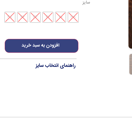
سایز
48
46
44
42
40
38
افزودن به سبد خرید
راهنمای انتخاب سایز