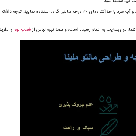
نگ نیز، شسته شود.
برای شستشوی، مانتو ملینا شیری، از ماشین لباسشویی درجه دست شور، و آب سرد با حداکثر دمای 30 درجه 
ما، در وبسایت به اتمام رسیده است، و قصد تهیه لباس از
شعب نورا
را دارید