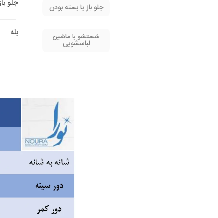
جلو باز
جلو باز یا بسته بودن
بله
شستشو با ماشین
لباسشویی