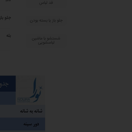
100
قد لباس
جلو باز
جلو باز یا بسته بودن
بله
شستشو با ماشین
لباسشویی