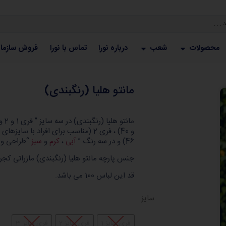
محصولات
شعب
درباره نورا
تماس با نورا
فروش سازما
مانتو هلیا (رنگبندی)
46) و در سه رنگ ”
آبی
،
کرم
و
سبز
“طراحی و 
جنس پارچه مانتو هلیا (رنگبندی) مازراتی کجر
قد این لباس 100 می باشد.
سایز
فری سایز 1
فری سایز 2
فری سایز 3