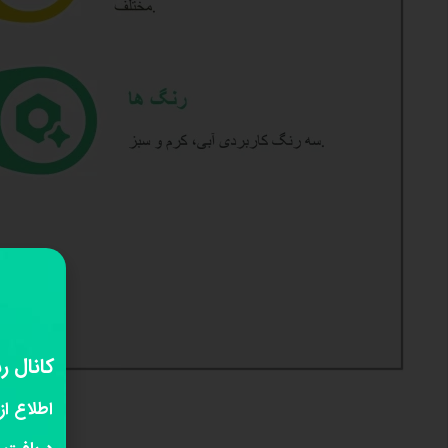
کانال ر
اطلاع از