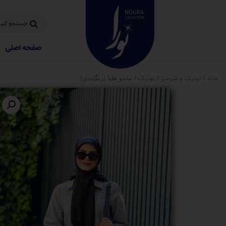
صفحه اصلی
خانه
تونیک و شومیز
تونیک
/
/
/ مانتو هلیا (رنگبندی)