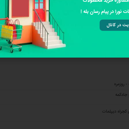
مشاوره خرید محصولات
ت نورا در پیام رسان بله !
ت در کانال
- روزمره
 جادکمه
ی کجراه دیپلمات