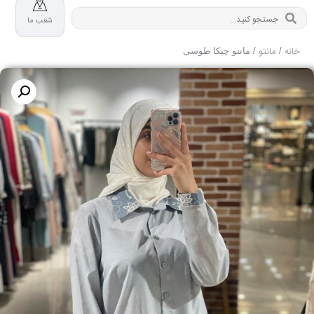
شعب ما
خانه
مانتو
/
/ مانتو چیکا طوسی