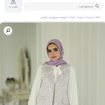
شعب ما
خانه
وست
وست کوتاه
/
/
/ وست مروارید یاسی