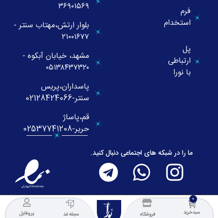
۳۶۹۰۱۵۶۹
فرم
استخدام
بلوار ارتش،مهتاب سنتر -
۲۱۰۰۱۶۷۷
پل
مشهد، خیابان آبکوه -
ارتباطی
۰۵۱۳۸۴۳۷۳۲۰
با نورا
پاسداران،پریس
سنتر-02128424066
قم،پاساژ
حریر-02537741208
ما را در شبکه های اجتماعی دنبال کنید.
NOURA
COLLECTION
سبدخرید
پروفایل
فروشگاه
مجله مُد