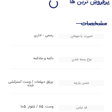
پرفروش ترین ها
مشخصات
رسمی - اداری
اسپرت یا مهمانی
دکمه و جادکمه
نوع بسته شدن
بزیاق دیپلمات / وست آسترکشی
جنس پارچه
شده
وست: 85 / شلوار: 105
قد لباس