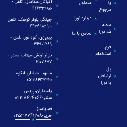
اکباتان،مگامال، تلفن -
یا
متداول
۴۴۶۳۲۹۸۵
مرجوع
درباره نورا
چیتگر، بلوار کوهک، تلفن
مجله
- ۴۴۷۶۹۸۲۹
مُد نورا
تماس با ما
پیروزی، کوه نور، تلفن -
۳۶۹۰۱۵۶۹
فرم
استخدام
بلوار ارتش،مهتاب سنتر -
۲۱۰۰۱۶۷۷
پل
مشهد، خیابان آبکوه -
ارتباطی
۰۵۱۳۸۴۳۷۳۲۰
با نورا
پاسداران،پریس
سنتر-02128424066
قم،پاساژ
حریر-02537741208