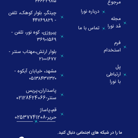
۴۴۶۳۲۹۸۵
مرجوع
درباره نورا
چیتگر، بلوار کوهک، تلفن
مجله
- ۴۴۷۶۹۸۲۹
مُد نورا
تماس با ما
پیروزی، کوه نور، تلفن -
۳۶۹۰۱۵۶۹
فرم
استخدام
بلوار ارتش،مهتاب سنتر -
۲۱۰۰۱۶۷۷
پل
مشهد، خیابان آبکوه -
ارتباطی
۰۵۱۳۸۴۳۷۳۲۰
با نورا
پاسداران،پریس
سنتر-02128424066
قم،پاساژ
حریر-02537741208
ما را در شبکه های اجتماعی دنبال کنید.