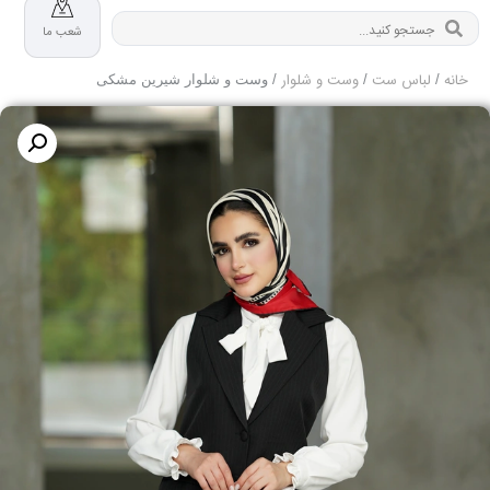
شعب ما
خانه
لباس ست
وست و شلوار
/
/
/ وست و شلوار شیرین مشکی