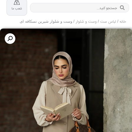
شعب ما
خانه
لباس ست
وست و شلوار
/
/
/ وست و شلوار شیرین نسکافه ای