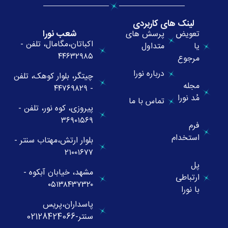
لینک های کاربردی
شعب نورا
تعویض
پرسش های
اکباتان،مگامال، تلفن -
یا
متداول
۴۴۶۳۲۹۸۵
مرجوع
درباره نورا
چیتگر، بلوار کوهک، تلفن
مجله
- ۴۴۷۶۹۸۲۹
مُد نورا
تماس با ما
پیروزی، کوه نور، تلفن -
۳۶۹۰۱۵۶۹
فرم
استخدام
بلوار ارتش،مهتاب سنتر -
۲۱۰۰۱۶۷۷
پل
مشهد، خیابان آبکوه -
ارتباطی
۰۵۱۳۸۴۳۷۳۲۰
با نورا
پاسداران،پریس
سنتر-02128424066