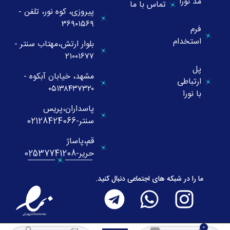
مُد نورا
تماس با ما
پیروزی، کوه نور، تلفن -
۳۶۹۰۱۵۶۹
فرم
استخدام
بلوار ارتش،مهتاب سنتر -
۲۱۰۰۱۶۷۷
پل
مشهد، خیابان آبکوه -
ارتباطی
۰۵۱۳۸۴۳۷۳۲۰
با نورا
پاسداران،پریس
سنتر-02128424066
قم،پاساژ
حریر-02537741208
ما را در شبکه های اجتماعی دنبال کنید.