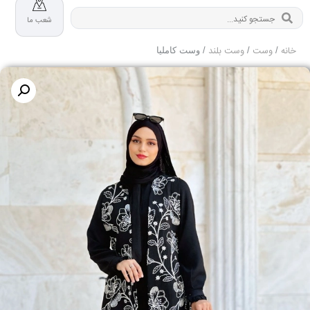
شعب ما
خانه
وست
وست بلند
/
/
/ وست کاملیا