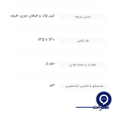
لینن لوک و قیطان دوزی ظریف
جنس پارچه
130 تا 135
قد لباس
جلو باز
جلو باز یا بسته بودن
خیر
شستشو با ماشین لباسشویی
نظرات